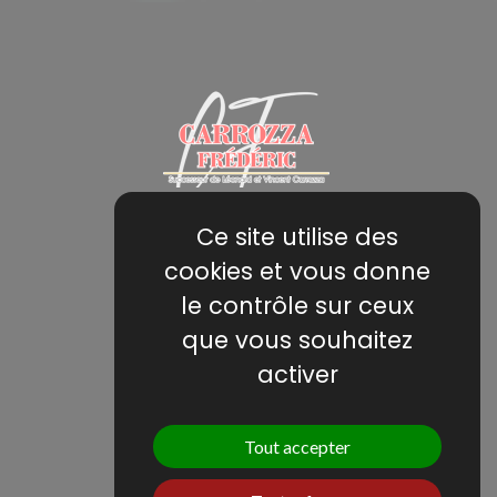
Ce site utilise des
1997 Chemin des ratonneaux
cookies et vous donne
La tourelle des oliviers
le contrôle sur ceux
13680 Lançon de Provence
que vous souhaitez
activer
Téléphone :
07 85 08 31 37
Email : sarlcarrozza@hotmail.fr
Tout accepter