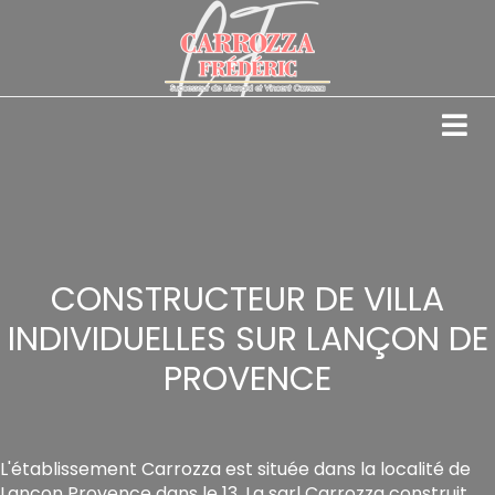
Panneau de gestion des cookies
ACCUEIL
NOS VILLAS
TOITURES
FAÇADES
CONSTRUCTEUR DE VILLA
CARRELAGE
INDIVIDUELLES SUR LANÇON DE
RÉNOVATION
PROVENCE
PISCINE
EXPERTISE
CONTACT
L'établissement Carrozza est située dans la localité de
Lancon Provence dans le 13. La sarl Carrozza construit